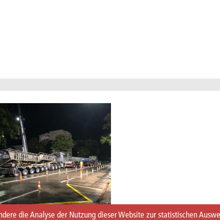
dere die Analyse der Nutzung dieser Website zur statistischen Auswe