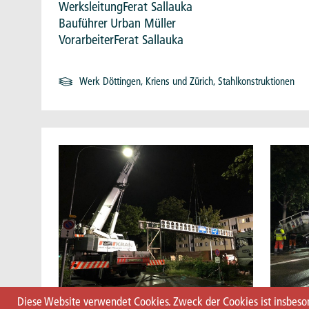
Werksleitung
Ferat Sallauka
Bauführer
Urban Müller
Vorarbeiter
Ferat Sallauka
Werk Döttingen, Kriens und Zürich, Stahlkonstruktionen
Diese Website verwendet Cookies. Zweck der Cookies ist insbeson