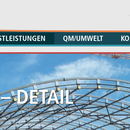
STLEISTUNGEN
QM/UMWELT
KO
–
DETAIL