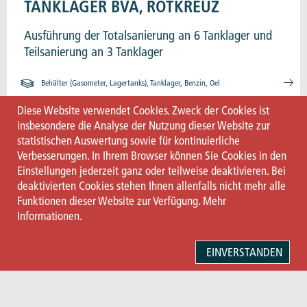
TANKLAGER BVA, ROTKREUZ
Ausführung der Totalsanierung an 6 Tanklager und
Teilsanierung an 3 Tanklager
Behälter (Gasometer, Lagertanks), Tanklager, Benzin, Oel
Diese Website verwendet Cookies. Zweck der Cookies ist
insbesondere die Analyse der Nutzung dieser Website zur
statistischen Auswertung sowie für kontinuierliche
Verbesserungen. In Ihrem Browser können Sie Cookies in den
Einstellungen jederzeit ganz oder teilweise deaktivieren. Bei
1
...
8
9
10
deaktivierten Cookies stehen Ihnen allenfalls nicht mehr alle
Funktionen dieser Website zur Verfügung.
Mehr
Informationen.
+41 55 225 40 20
EINVERSTANDEN
Marty Korrosionsschutz AG
Stampfstrasse 73 · CH-8645 Jona
Impressum und Datenschutzerklärung